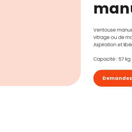
manu
Ventouse manue
vitrage ou de mat
Aspiration et lib
Capacité : 57 kg
Demandez 